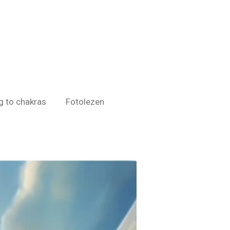
g to chakras
Fotolezen