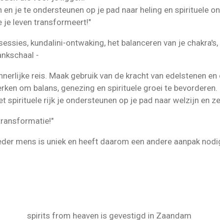
n en je te ondersteunen op je pad naar heling en spirituele o
 je leven transformeert!"
essies, kundalini-ontwaking, het balanceren van je chakra's,
ankschaal -
 innerlijke reis. Maak gebruik van de kracht van edelstenen e
en om balans, genezing en spirituele groei te bevorderen.
et spirituele rijk je ondersteunen op je pad naar welzijn en z
transformatie!"
eder mens is uniek en heeft daarom een andere aanpak nod
spirits from heaven is gevestigd in Zaandam