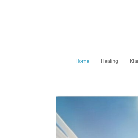
Ga
direct
naar
de
hoofdinhoud
Home
Healing
Kla