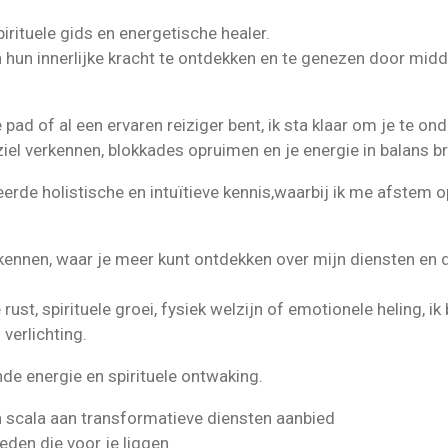
irituele gids en energetische healer.
 hun innerlijke kracht te ontdekken en te genezen door midd
e pad of al een ervaren reiziger bent, ik sta klaar om je te o
iel verkennen, blokkades opruimen en je energie in balans b
eerde holistische en intuïtieve kennis,waarbij ik me afstem
rkennen, waar je meer kunt ontdekken over mijn diensten en 
 rust, spirituele groei, fysiek welzijn of emotionele heling, 
verlichting.
nde energie en spirituele ontwaking.
 scala aan transformatieve diensten aanbied
eden die voor je liggen.