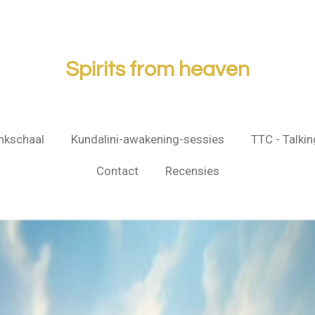
Spirits from heaven
nkschaal
Kundalini-awakening-sessies
TTC - Talkin
Contact
Recensies